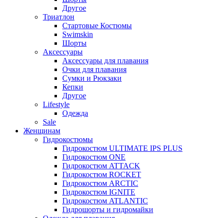
Другое
Триатлон
Стартовые Костюмы
Swimskin
Шорты
Аксессуары
Аксессуары для плавания
Очки для плавания
Сумки и Рюкзаки
Кепки
Другое
Lifestyle
Одежда
Sale
Женщинам
Гидрокостюмы
Гидрокостюм ULTIMATE IPS PLUS
Гидрокостюм ONE
Гидрокостюм ATTACK
Гидрокостюм ROCKET
Гидрокостюм ARCTIC
Гидрокостюм IGNITE
Гидрокостюм ATLANTIC
Гидрошорты и гидромайки