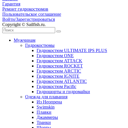
Гарантия
Ремонт гидрокостюмов
Пользовательское соглашение
Войти/Зарегистрироваться
Copyright © Sailfish.ru.
Мужчинам
Гидрокостюмы
Гидрокостюм ULTIMATE IPS PLUS
Гидрокостюм ONE
Гидрокостюм ATTACK
Гидрокостюм ROCKET
Гидрокостюм ARCTIC
Гидрокостюм IGNITE
Гидрокостюм ATLANTIC
Гидрокостюм Pacific
Гидрошорты и гидромайки
Одежда для плавания
Из Неопрена
Swimskin
Плавки
Джаммеры
Транки
Шорты