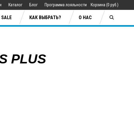
ии
Каталог
Блог
Программа лояльности
Корзина
(
0 руб.
)
SALE
КАК ВЫБРАТЬ?
О НАС
S PLUS
Jan Sibbersen
ары
ары
Lifestyle
Lifestyle
плавания
плавания
Одежда
Одежда
ия
ия