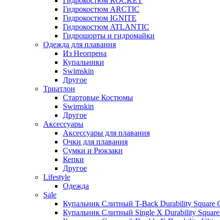
Гидрокостюм ROCKET
Гидрокостюм ARCTIC
Гидрокостюм IGNITE
Гидрокостюм ATLANTIC
Гидрошорты и гидромайки
Одежда для плавания
Из Неопрена
Купальники
Swimskin
Другое
Триатлон
Стартовые Костюмы
Swimskin
Другое
Аксессуары
Аксессуары для плавания
Очки для плавания
Сумки и Рюкзаки
Кепки
Другое
Lifestyle
Одежда
Sale
Купальник Слитный T-Back Durability Square
Купальник Слитный Single X Durability Squar