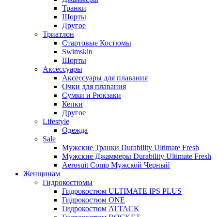
Транки
Шорты
Другое
Триатлон
Стартовые Костюмы
Swimskin
Шорты
Аксессуары
Аксессуары для плавания
Очки для плавания
Сумки и Рюкзаки
Кепки
Другое
Lifestyle
Одежда
Sale
Мужские Транки Durability Ultimate Fresh
Мужские Джаммеры Durability Ultimate Fresh
Aerosuit Comp Мужской Черный
Женщинам
Гидрокостюмы
Гидрокостюм ULTIMATE IPS PLUS
Гидрокостюм ONE
Гидрокостюм ATTACK