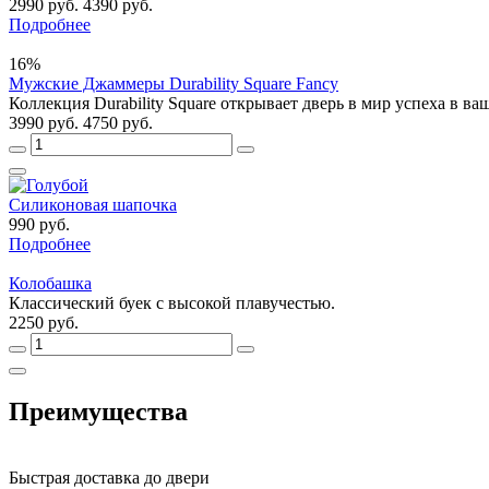
2990 руб.
4390 руб.
Подробнее
16%
Мужские Джаммеры Durability Square Fancy
Коллекция Durability Square открывает дверь в мир успеха в ваше
3990 руб.
4750 руб.
Силиконовая шапочка
990 руб.
Подробнее
Колобашка
Классический буек с высокой плавучестью.
2250 руб.
Преимущества
Быстрая доставка до двери