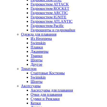
Гидрокостюм ATTACK
Гидрокостюм ROCKET
Гидрокостюм ARCTIC
Гидрокостюм IGNITE
Гидрокостюм ATLANTIC
Гидрокостюм Pacific
Гидрошорты и гидромайки
Одежда для плавания
Из Неопрена
Swimskin
Плавки
Джаммеры
Транки
Шорты
Другое
Триатлон
Стартовые Костюмы
Swimskin
Шорты
Аксессуары
Аксессуары для плавания
Очки для плавания
Сумки и Рюкзаки
Кепки