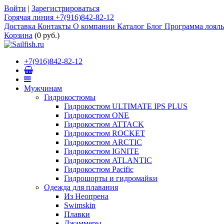
Войти
|
Зарегистрироваться
Горячая линия +7(916)842-82-12
Доставка
Контакты
О компании
Каталог
Блог
Программа лоял
Корзина
(
0 руб.
)
+7(916)842-82-12
Мужчинам
Гидрокостюмы
Гидрокостюм ULTIMATE IPS PLUS
Гидрокостюм ONE
Гидрокостюм ATTACK
Гидрокостюм ROCKET
Гидрокостюм ARCTIC
Гидрокостюм IGNITE
Гидрокостюм ATLANTIC
Гидрокостюм Pacific
Гидрошорты и гидромайки
Одежда для плавания
Из Неопрена
Swimskin
Плавки
Джаммеры