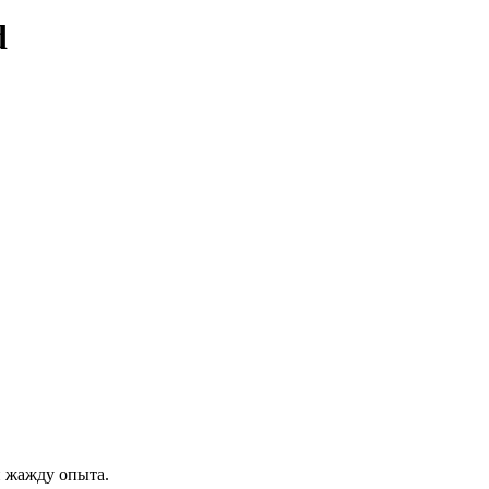
d
и жажду опыта.