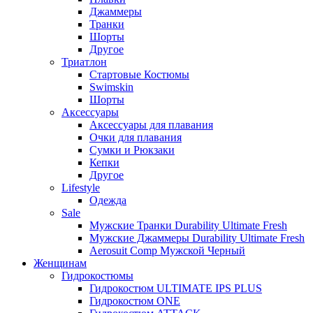
Джаммеры
Транки
Шорты
Другое
Триатлон
Стартовые Костюмы
Swimskin
Шорты
Аксессуары
Аксессуары для плавания
Очки для плавания
Сумки и Рюкзаки
Кепки
Другое
Lifestyle
Одежда
Sale
Мужские Транки Durability Ultimate Fresh
Мужские Джаммеры Durability Ultimate Fresh
Aerosuit Comp Мужской Черный
Женщинам
Гидрокостюмы
Гидрокостюм ULTIMATE IPS PLUS
Гидрокостюм ONE