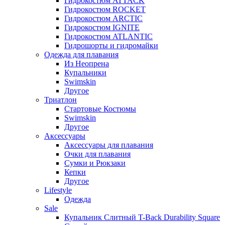
Гидрокостюм ATTACK
Гидрокостюм ROCKET
Гидрокостюм ARCTIC
Гидрокостюм IGNITE
Гидрокостюм ATLANTIC
Гидрошорты и гидромайки
Одежда для плавания
Из Неопрена
Купальники
Swimskin
Другое
Триатлон
Стартовые Костюмы
Swimskin
Другое
Аксессуары
Аксессуары для плавания
Очки для плавания
Сумки и Рюкзаки
Кепки
Другое
Lifestyle
Одежда
Sale
Купальник Слитный T-Back Durability Square