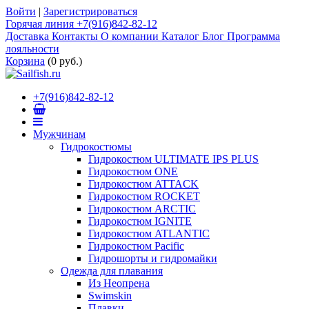
Войти
|
Зарегистрироваться
Горячая линия +7(916)842-82-12
Доставка
Контакты
О компании
Каталог
Блог
Программа
лояльности
Корзина
(
0 руб.
)
+7(916)842-82-12
Мужчинам
Гидрокостюмы
Гидрокостюм ULTIMATE IPS PLUS
Гидрокостюм ONE
Гидрокостюм ATTACK
Гидрокостюм ROCKET
Гидрокостюм ARCTIC
Гидрокостюм IGNITE
Гидрокостюм ATLANTIC
Гидрокостюм Pacific
Гидрошорты и гидромайки
Одежда для плавания
Из Неопрена
Swimskin
Плавки