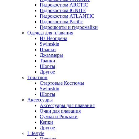
Гидрокостюм ARCTIC
Гидрокостюм IGNITE
Гидрокостюм ATLANTIC
Гидрокостюм Pacific
Гидрошорты и гидромайки
Одежда для плавания
Из Неопрена
Swimskin
Плавки
Джаммеры
Транки
Шорты
Другое
Триатлон
Стартовые Костюмы
Swimskin
Шорты
Аксессуары
Аксессуары для плавания
Очки для плавания
Сумки и Рюкзаки
Кепки
Другое
Lifestyle
Одежда