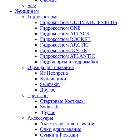
Sale
Женщинам
Гидрокостюмы
Гидрокостюм ULTIMATE IPS PLUS
Гидрокостюм ONE
Гидрокостюм ATTACK
Гидрокостюм ROCKET
Гидрокостюм ARCTIC
Гидрокостюм IGNITE
Гидрокостюм ATLANTIC
Гидрошорты и гидромайки
Одежда для плавания
Из Неопрена
Купальники
Swimskin
Другое
Триатлон
Стартовые Костюмы
Swimskin
Другое
Аксессуары
Аксессуары для плавания
Очки для плавания
Сумки и Рюкзаки