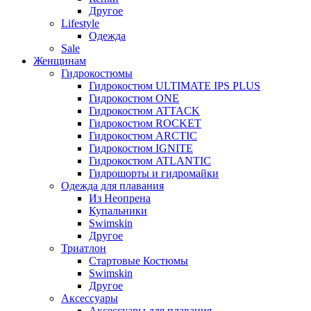
Другое
Lifestyle
Одежда
Sale
Женщинам
Гидрокостюмы
Гидрокостюм ULTIMATE IPS PLUS
Гидрокостюм ONE
Гидрокостюм ATTACK
Гидрокостюм ROCKET
Гидрокостюм ARCTIC
Гидрокостюм IGNITE
Гидрокостюм ATLANTIC
Гидрошорты и гидромайки
Одежда для плавания
Из Неопрена
Купальники
Swimskin
Другое
Триатлон
Стартовые Костюмы
Swimskin
Другое
Аксессуары
Аксессуары для плавания