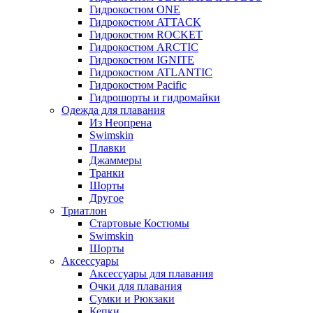
Гидрокостюм ONE
Гидрокостюм ATTACK
Гидрокостюм ROCKET
Гидрокостюм ARCTIC
Гидрокостюм IGNITE
Гидрокостюм ATLANTIC
Гидрокостюм Pacific
Гидрошорты и гидромайки
Одежда для плавания
Из Неопрена
Swimskin
Плавки
Джаммеры
Транки
Шорты
Другое
Триатлон
Стартовые Костюмы
Swimskin
Шорты
Аксессуары
Аксессуары для плавания
Очки для плавания
Сумки и Рюкзаки
Кепки