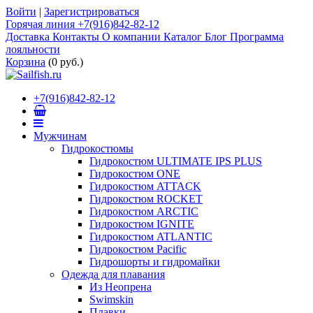
Войти
|
Зарегистрироваться
Горячая линия +7(916)842-82-12
Доставка
Контакты
О компании
Каталог
Блог
Программа
лояльности
Корзина
(
0 руб.
)
+7(916)842-82-12
Мужчинам
Гидрокостюмы
Гидрокостюм ULTIMATE IPS PLUS
Гидрокостюм ONE
Гидрокостюм ATTACK
Гидрокостюм ROCKET
Гидрокостюм ARCTIC
Гидрокостюм IGNITE
Гидрокостюм ATLANTIC
Гидрокостюм Pacific
Гидрошорты и гидромайки
Одежда для плавания
Из Неопрена
Swimskin
Плавки