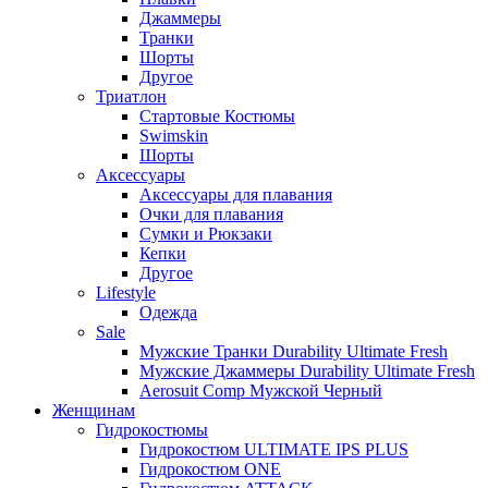
Джаммеры
Транки
Шорты
Другое
Триатлон
Стартовые Костюмы
Swimskin
Шорты
Аксессуары
Аксессуары для плавания
Очки для плавания
Сумки и Рюкзаки
Кепки
Другое
Lifestyle
Одежда
Sale
Мужские Транки Durability Ultimate Fresh
Мужские Джаммеры Durability Ultimate Fresh
Aerosuit Comp Мужской Черный
Женщинам
Гидрокостюмы
Гидрокостюм ULTIMATE IPS PLUS
Гидрокостюм ONE