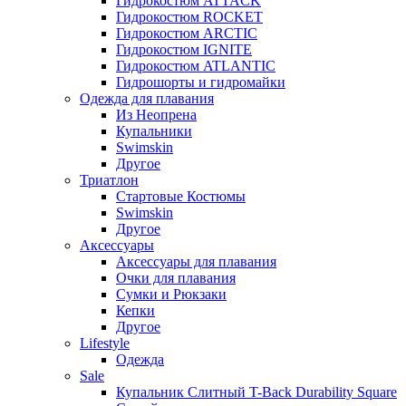
Гидрокостюм ATTACK
Гидрокостюм ROCKET
Гидрокостюм ARCTIC
Гидрокостюм IGNITE
Гидрокостюм ATLANTIC
Гидрошорты и гидромайки
Одежда для плавания
Из Неопрена
Купальники
Swimskin
Другое
Триатлон
Стартовые Костюмы
Swimskin
Другое
Аксессуары
Аксессуары для плавания
Очки для плавания
Сумки и Рюкзаки
Кепки
Другое
Lifestyle
Одежда
Sale
Купальник Слитный T-Back Durability Square