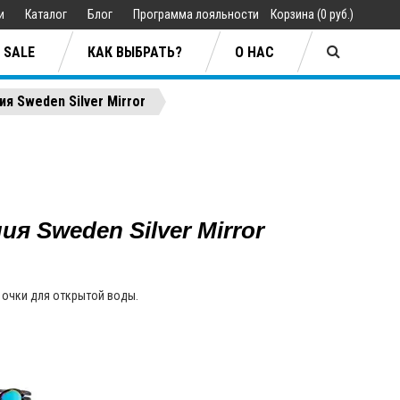
ии
Каталог
Блог
Программа лояльности
Корзина
(
0 руб.
)
SALE
КАК ВЫБРАТЬ?
О НАС
я Sweden Silver Mirror
Jan Sibbersen
ары
ары
Lifestyle
Lifestyle
ия Sweden Silver Mirror
плавания
плавания
Одежда
Одежда
ия
ия
 очки для открытой воды.