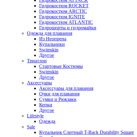
Гидрокостюм ATTACK
Гидрокостюм ROCKET
Гидрокостюм ARCTIC
Гидрокостюм IGNITE
Гидрокостюм ATLANTIC
Гидрошорты и гидромайки
Одежда для плавания
Из Неопрена
Купальники
Swimskin
Другое
Триатлон
Стартовые Костюмы
Swimskin
Другое
Аксессуары
Аксессуары для плавания
Очки для плавания
Сумки и Рюкзаки
Кепки
Другое
Lifestyle
Одежда
Sale
Купальник Слитный T-Back Durability Square