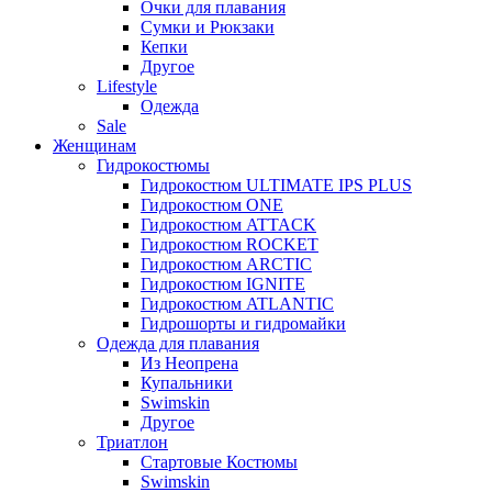
Очки для плавания
Сумки и Рюкзаки
Кепки
Другое
Lifestyle
Одежда
Sale
Женщинам
Гидрокостюмы
Гидрокостюм ULTIMATE IPS PLUS
Гидрокостюм ONE
Гидрокостюм ATTACK
Гидрокостюм ROCKET
Гидрокостюм ARCTIC
Гидрокостюм IGNITE
Гидрокостюм ATLANTIC
Гидрошорты и гидромайки
Одежда для плавания
Из Неопрена
Купальники
Swimskin
Другое
Триатлон
Стартовые Костюмы
Swimskin