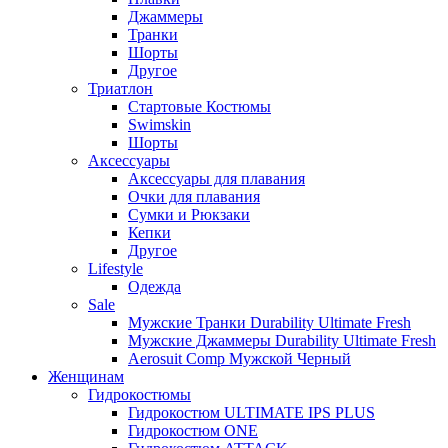
Джаммеры
Транки
Шорты
Другое
Триатлон
Стартовые Костюмы
Swimskin
Шорты
Аксессуары
Аксессуары для плавания
Очки для плавания
Сумки и Рюкзаки
Кепки
Другое
Lifestyle
Одежда
Sale
Мужские Транки Durability Ultimate Fresh
Мужские Джаммеры Durability Ultimate Fresh
Aerosuit Comp Мужской Черный
Женщинам
Гидрокостюмы
Гидрокостюм ULTIMATE IPS PLUS
Гидрокостюм ONE