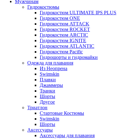
Мужчинам
Гидрокостюмы
Гидрокостюм ULTIMATE IPS PLUS
Гидрокостюм ONE
Гидрокостюм ATTACK
Гидрокостюм ROCKET
Гидрокостюм ARCTIC
Гидрокостюм IGNITE
Гидрокостюм ATLANTIC
Гидрокостюм Pacific
Гидрошорты и гидромайки
Одежда для плавания
Из Неопрена
Swimskin
Плавки
Джаммеры
Транки
Шорты
Другое
Триатлон
Стартовые Костюмы
Swimskin
Шорты
Аксессуары
Аксессуары для плавания