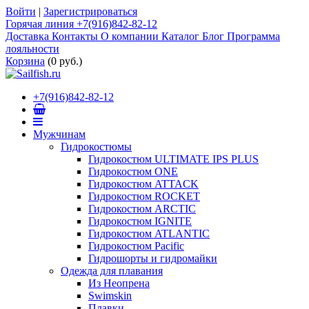
Войти
|
Зарегистрироваться
Горячая линия +7(916)842-82-12
Доставка
Контакты
О компании
Каталог
Блог
Программа
лояльности
Корзина
(
0 руб.
)
+7(916)842-82-12
Мужчинам
Гидрокостюмы
Гидрокостюм ULTIMATE IPS PLUS
Гидрокостюм ONE
Гидрокостюм ATTACK
Гидрокостюм ROCKET
Гидрокостюм ARCTIC
Гидрокостюм IGNITE
Гидрокостюм ATLANTIC
Гидрокостюм Pacific
Гидрошорты и гидромайки
Одежда для плавания
Из Неопрена
Swimskin
Плавки