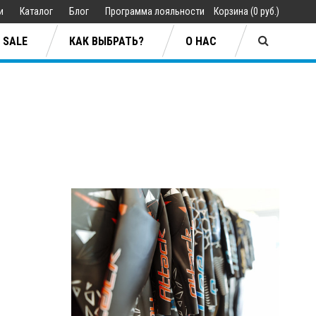
ии
Каталог
Блог
Программа лояльности
Корзина
(
0 руб.
)
SALE
КАК ВЫБРАТЬ?
О НАС
Jan Sibbersen
ары
ары
Lifestyle
Lifestyle
плавания
плавания
Одежда
Одежда
ия
ия