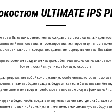
окостюм ULTIMATE IPS P
оды. Вы на пике, с нетерпением ожидая стартового сигнала. Надев костюм
десятилетний опыт создания и проектирования экипировки для спорта по
роизводительности, которая передается непосредственно вам. Плавайте
даря встроенным воздушным камерам, обеспечивающим оптимальное полож
более плоский силуэт и еще большую скорость.
ода, представляет собой конструктивную особенность, которая помогает
 позволяет вам свободно вращать бедрами, как если бы вы плавали без 
ение своего тела воде и преобразовать всю свою силу в эффективный то
ти груди и бедер, чтобы создать плавучесть именно там, где она больше в
ятием в транзитной зоне. Руки и плечи имеют максимальную свободу дви