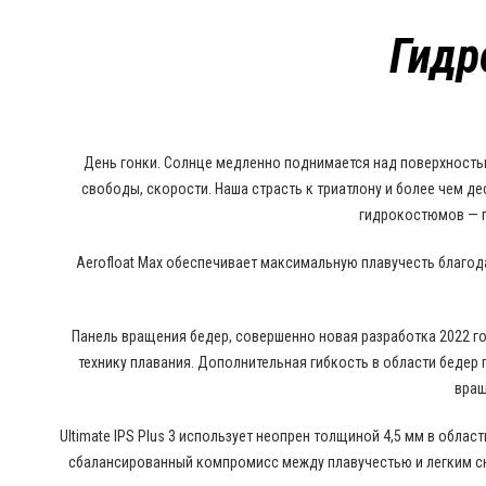
Гидр
День гонки. Солнце медленно поднимается над поверхностью в
свободы, скорости. Наша страсть к триатлону и более чем 
гидрокостюмов — п
Aerofloat Max обеспечивает максимальную плавучесть благо
Панель вращения бедер, совершенно новая разработка 2022 г
технику плавания. Дополнительная гибкость в области бедер
вращ
Ultimate IPS Plus 3 использует неопрен толщиной 4,5 мм в облас
сбалансированный компромисс между плавучестью и легким сн