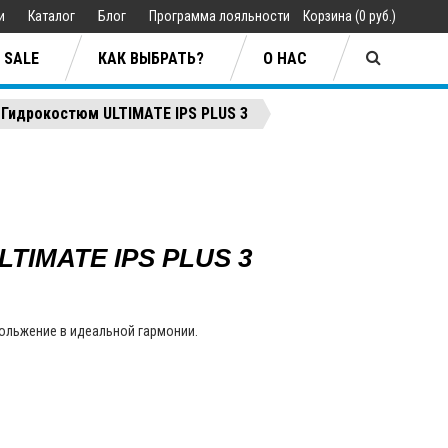
ии
Каталог
Блог
Программа лояльности
Корзина
(
0 руб.
)
SALE
КАК ВЫБРАТЬ?
О НАС
Гидрокостюм ULTIMATE IPS PLUS 3
Jan Sibbersen
ары
ары
Lifestyle
Lifestyle
TIMATE IPS PLUS 3
плавания
плавания
Одежда
Одежда
ия
ия
кольжение в идеальной гармонии.