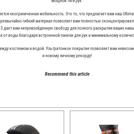
мощной тяги рук.
тся неограниченная мобильность. Это то, что предлагает вам наш Ultim
er. Чрезвычайно гибкий материал позволяет вам полностью сконцентрирова
us 3 дает вам непревзойденную свободу для полного раскрытия ваших на
 от воды благодаря встроенной панели для рук и минимальному количес
между костюмом и водой. Ультратонкое покрытие позволяет вам невесомо
и новому личному рекорду!
Recommend this article