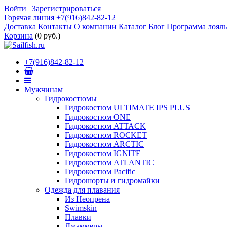
Войти
|
Зарегистрироваться
Горячая линия +7(916)842-82-12
Доставка
Контакты
О компании
Каталог
Блог
Программа лоял
Корзина
(
0 руб.
)
+7(916)842-82-12
Мужчинам
Гидрокостюмы
Гидрокостюм ULTIMATE IPS PLUS
Гидрокостюм ONE
Гидрокостюм ATTACK
Гидрокостюм ROCKET
Гидрокостюм ARCTIC
Гидрокостюм IGNITE
Гидрокостюм ATLANTIC
Гидрокостюм Pacific
Гидрошорты и гидромайки
Одежда для плавания
Из Неопрена
Swimskin
Плавки
Джаммеры