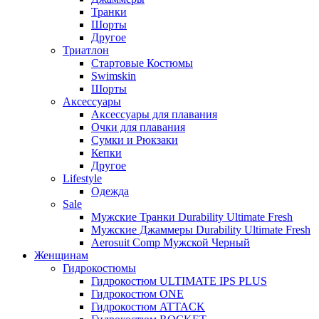
Транки
Шорты
Другое
Триатлон
Стартовые Костюмы
Swimskin
Шорты
Аксессуары
Аксессуары для плавания
Очки для плавания
Сумки и Рюкзаки
Кепки
Другое
Lifestyle
Одежда
Sale
Мужские Транки Durability Ultimate Fresh
Мужские Джаммеры Durability Ultimate Fresh
Aerosuit Comp Мужской Черный
Женщинам
Гидрокостюмы
Гидрокостюм ULTIMATE IPS PLUS
Гидрокостюм ONE
Гидрокостюм ATTACK