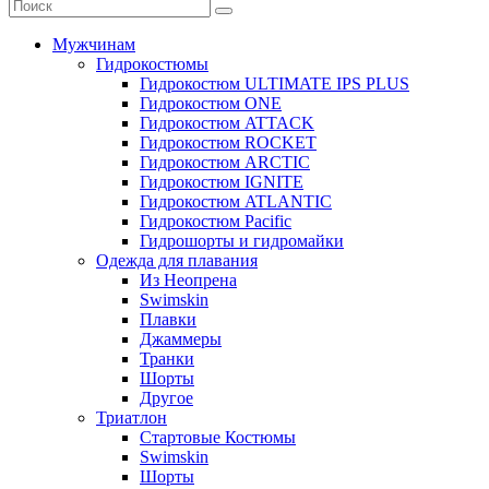
Мужчинам
Гидрокостюмы
Гидрокостюм ULTIMATE IPS PLUS
Гидрокостюм ONE
Гидрокостюм ATTACK
Гидрокостюм ROCKET
Гидрокостюм ARCTIC
Гидрокостюм IGNITE
Гидрокостюм ATLANTIC
Гидрокостюм Pacific
Гидрошорты и гидромайки
Одежда для плавания
Из Неопрена
Swimskin
Плавки
Джаммеры
Транки
Шорты
Другое
Триатлон
Стартовые Костюмы
Swimskin
Шорты