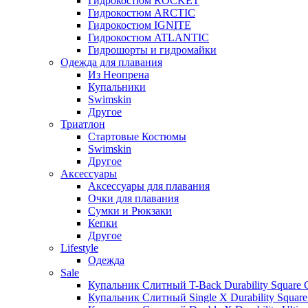
Гидрокостюм ROCKET
Гидрокостюм ARCTIC
Гидрокостюм IGNITE
Гидрокостюм ATLANTIC
Гидрошорты и гидромайки
Одежда для плавания
Из Неопрена
Купальники
Swimskin
Другое
Триатлон
Стартовые Костюмы
Swimskin
Другое
Аксессуары
Аксессуары для плавания
Очки для плавания
Сумки и Рюкзаки
Кепки
Другое
Lifestyle
Одежда
Sale
Купальник Слитный T-Back Durability Square
Купальник Слитный Single X Durability Squar