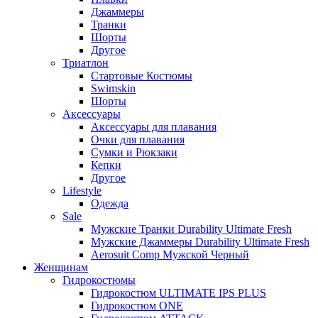
Джаммеры
Транки
Шорты
Другое
Триатлон
Стартовые Костюмы
Swimskin
Шорты
Аксессуары
Аксессуары для плавания
Очки для плавания
Сумки и Рюкзаки
Кепки
Другое
Lifestyle
Одежда
Sale
Мужские Транки Durability Ultimate Fresh
Мужские Джаммеры Durability Ultimate Fresh
Aerosuit Comp Мужской Черный
Женщинам
Гидрокостюмы
Гидрокостюм ULTIMATE IPS PLUS
Гидрокостюм ONE