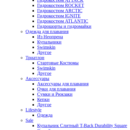
Гидрокостюм ATTACK
Гидрокостюм ROCKET
Гидрокостюм ARCTIC
Гидрокостюм IGNITE
Гидрокостюм ATLANTIC
Гидрошорты и гидромайки
Одежда для плавания
Из Неопрена
Купальники
Swimskin
Другое
Триатлон
Стартовые Костюмы
Swimskin
Другое
Аксессуары
Аксессуары для плавания
Очки для плавания
Сумки и Рюкзаки
Кепки
Другое
Lifestyle
Одежда
Sale
Купальник Слитный T-Back Durability Square