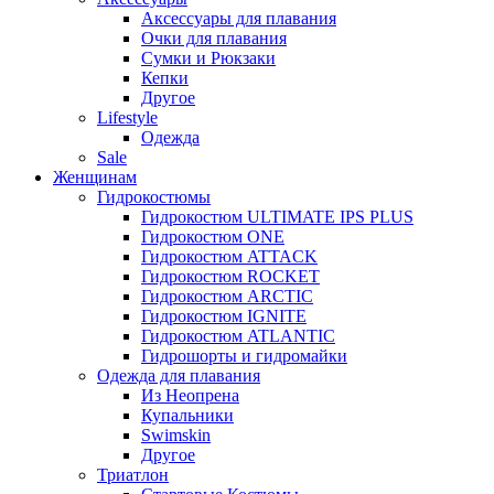
Аксессуары для плавания
Очки для плавания
Сумки и Рюкзаки
Кепки
Другое
Lifestyle
Одежда
Sale
Женщинам
Гидрокостюмы
Гидрокостюм ULTIMATE IPS PLUS
Гидрокостюм ONE
Гидрокостюм ATTACK
Гидрокостюм ROCKET
Гидрокостюм ARCTIC
Гидрокостюм IGNITE
Гидрокостюм ATLANTIC
Гидрошорты и гидромайки
Одежда для плавания
Из Неопрена
Купальники
Swimskin
Другое
Триатлон