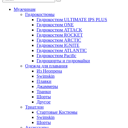
Мужчинам
Гидрокостюмы
Гидрокостюм ULTIMATE IPS PLUS
Гидрокостюм ONE
Гидрокостюм ATTACK
Гидрокостюм ROCKET
Гидрокостюм ARCTIC
Гидрокостюм IGNITE
Гидрокостюм ATLANTIC
Гидрокостюм Pacific
Гидрошорты и гидромайки
Одежда для плавания
Из Неопрена
Swimskin
Плавки
Джаммеры
Транки
Шорты
Другое
Триатлон
Стартовые Костюмы
Swimskin
Шорты
Аксессуары