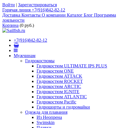
Войти
|
Зарегистрироваться
Горячая линия +7(916)842-82-12
Доставка
Контакты
О компании
Каталог
Блог
Программа
лояльности
Корзина
(
0 руб.
)
+7(916)842-82-12
Мужчинам
Гидрокостюмы
Гидрокостюм ULTIMATE IPS PLUS
Гидрокостюм ONE
Гидрокостюм ATTACK
Гидрокостюм ROCKET
Гидрокостюм ARCTIC
Гидрокостюм IGNITE
Гидрокостюм ATLANTIC
Гидрокостюм Pacific
Гидрошорты и гидромайки
Одежда для плавания
Из Неопрена
Swimskin
Плавки